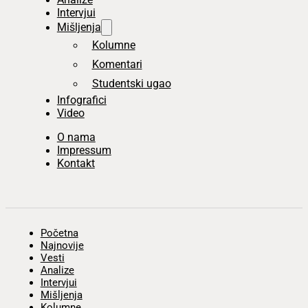
Intervjui
Mišljenja
Kolumne
Komentari
Studentski ugao
Infografici
Video
O nama
Impressum
Kontakt
Početna
Najnovije
Vesti
Analize
Intervjui
Mišljenja
Kolumne