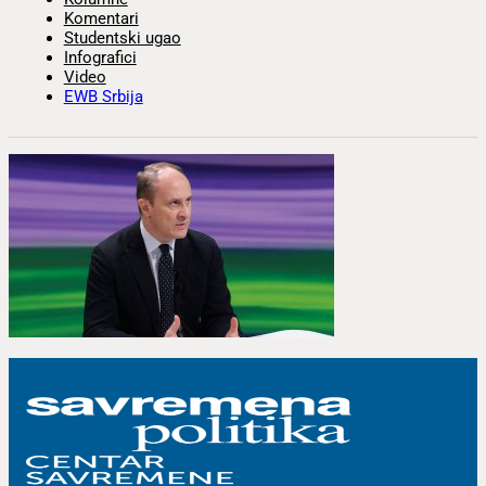
Komentari
Studentski ugao
Infografici
Video
EWB Srbija