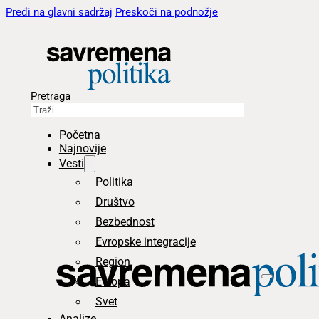
Pređi na glavni sadržaj
Preskoči na podnožje
Pretraga
Početna
Najnovije
Vesti
Politika
Društvo
Bezbednost
Evropske integracije
Region
Evropa
Svet
Analize