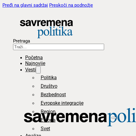
Pređi na glavni sadržaj
Preskoči na podnožje
Pretraga
Početna
Najnovije
Vesti
Politika
Društvo
Bezbednost
Evropske integracije
Region
Evropa
Svet
Analize