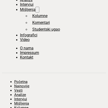
Intervjui
Mišljenja
Kolumne
Komentari
Studentski ugao
Infografici
Video
O nama
Impressum
Kontakt
Početna
Najnovije
Vesti
Analize
Intervjui
Mišljenja
Kolumne