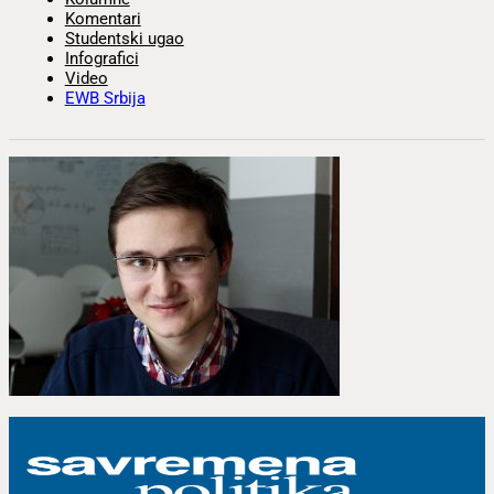
Komentari
Studentski ugao
Infografici
Video
EWB Srbija