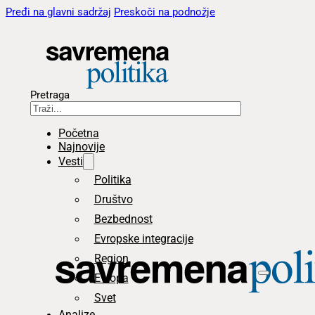
Pređi na glavni sadržaj
Preskoči na podnožje
Pretraga
Početna
Najnovije
Vesti
Politika
Društvo
Bezbednost
Evropske integracije
Region
Evropa
Svet
Analize