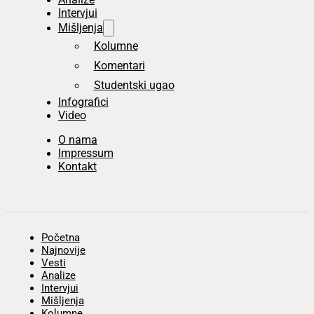
Intervjui
Mišljenja
Kolumne
Komentari
Studentski ugao
Infografici
Video
O nama
Impressum
Kontakt
Početna
Najnovije
Vesti
Analize
Intervjui
Mišljenja
Kolumne