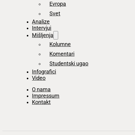
Evropa
Svet
Analize
Intervjui
Mišljenja
Kolumne
Komentari
Studentski ugao
Infografici
Video
O nama
Impressum
Kontakt