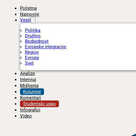
Početna
Najnovije
Vesti
Politika
Društvo
Bezbednost
Evropske integracije
Region
Evropa
Svet
Analize
Intervjui
Mišljenja
Kolumne
Komentari
Studentski ugao
Infografici
Video