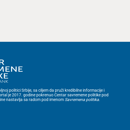
noj politici Srbije, sa ciljem da pruži kredibilne informacije i
rtal je 2017. godine pokrenuo Centar savremene politike pod
dine nastavlja sa radom pod imenom
Savremena politika
.