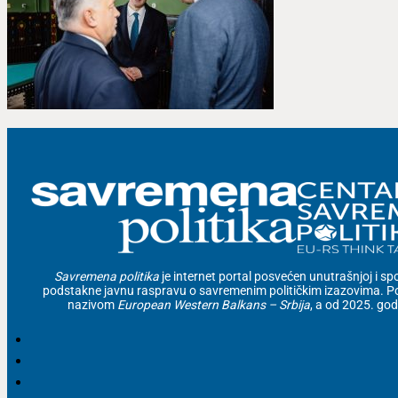
Savremena politika
je internet portal posvećen unutrašnjoj i spolj
podstakne javnu raspravu o savremenim političkim izazovima. Po
nazivom
European Western Balkans – Srbija
, a od 2025. go