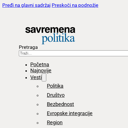
Pređi na glavni sadržaj
Preskoči na podnožje
Pretraga
Početna
Najnovije
Vesti
Politika
Društvo
Bezbednost
Evropske integracije
Region