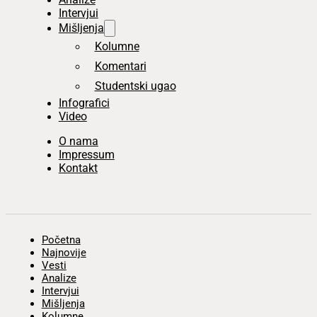
Intervjui
Mišljenja
Kolumne
Komentari
Studentski ugao
Infografici
Video
O nama
Impressum
Kontakt
Početna
Najnovije
Vesti
Analize
Intervjui
Mišljenja
Kolumne