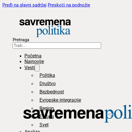
Pređi na glavni sadržaj
Preskoči na podnožje
Pretraga
Početna
Najnovije
Vesti
Politika
Društvo
Bezbednost
Evropske integracije
Region
Evropa
Svet
Analize