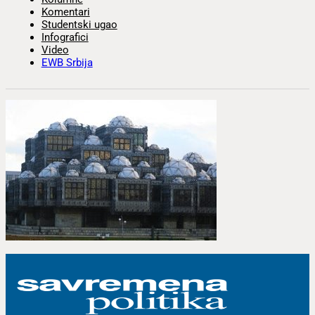
Komentari
Studentski ugao
Infografici
Video
EWB Srbija