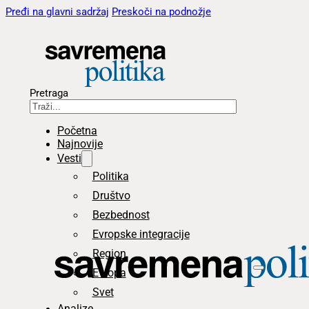
Pređi na glavni sadržaj
Preskoči na podnožje
Pretraga
Početna
Najnovije
Vesti
Politika
Društvo
Bezbednost
Evropske integracije
Region
Evropa
Svet
Analize