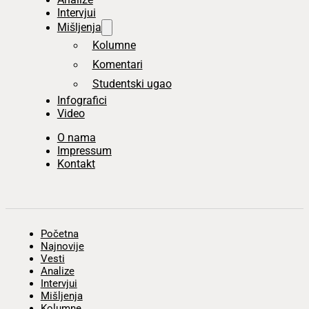
Intervjui
Mišljenja
Kolumne
Komentari
Studentski ugao
Infografici
Video
O nama
Impressum
Kontakt
Početna
Najnovije
Vesti
Analize
Intervjui
Mišljenja
Kolumne