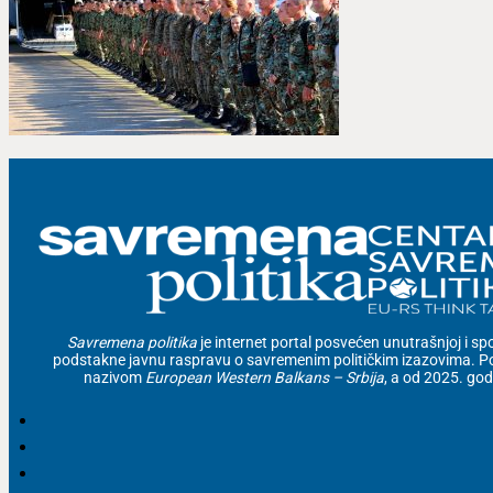
Savremena politika
je internet portal posvećen unutrašnjoj i spolj
podstakne javnu raspravu o savremenim političkim izazovima. Po
nazivom
European Western Balkans – Srbija
, a od 2025. go