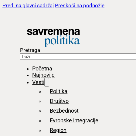
Pređi na glavni sadržaj
Preskoči na podnožje
Pretraga
Početna
Najnovije
Vesti
Politika
Društvo
Bezbednost
Evropske integracije
Region