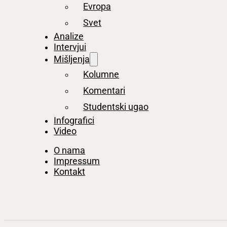
Evropa
Svet
Analize
Intervjui
Mišljenja
Kolumne
Komentari
Studentski ugao
Infografici
Video
O nama
Impressum
Kontakt