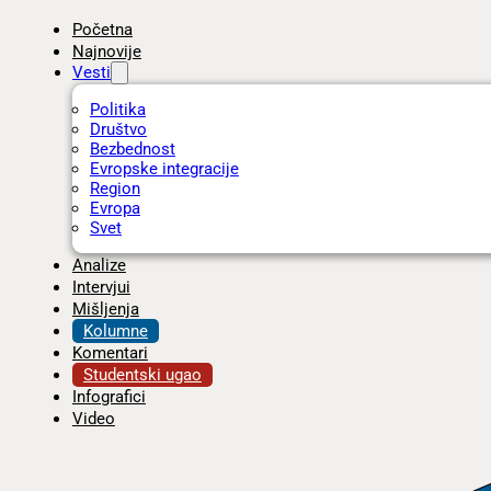
Početna
Najnovije
Vesti
Politika
Društvo
Bezbednost
Evropske integracije
Region
Evropa
Svet
Analize
Intervjui
Mišljenja
Kolumne
Komentari
Studentski ugao
Infografici
Video