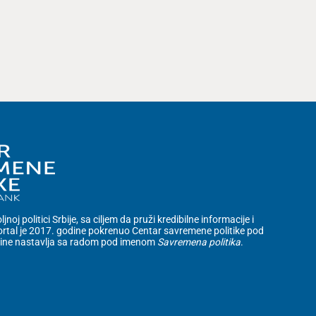
noj politici Srbije, sa ciljem da pruži kredibilne informacije i
rtal je 2017. godine pokrenuo Centar savremene politike pod
dine nastavlja sa radom pod imenom
Savremena politika
.