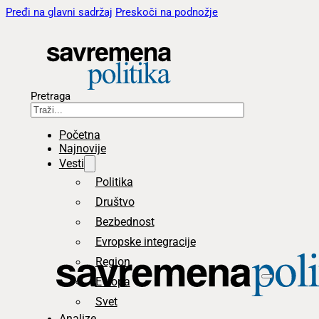
Pređi na glavni sadržaj
Preskoči na podnožje
Pretraga
Početna
Najnovije
Vesti
Politika
Društvo
Bezbednost
Evropske integracije
Region
Evropa
Svet
Analize