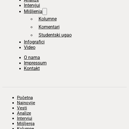
Intervjui
Mišljenja
Kolumne
Komentari
Studentski ugao
Infografici
Video
O nama
Impressum
Kontakt
Početna
Najnovije
Vesti
Analize
Intervjui
Mišljenja
Kolumne