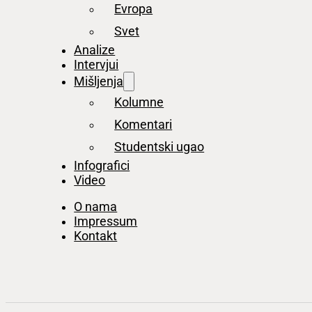
Evropa
Svet
Analize
Intervjui
Mišljenja
Kolumne
Komentari
Studentski ugao
Infografici
Video
O nama
Impressum
Kontakt