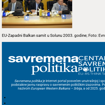
EU-Zapadni Balkan samit u Solunu 2003. godine; Foto: Evr
Savremena politika
je internet portal posvećen unutrašnjoj i spolj
podstakne javnu raspravu o savremenim političkim izazovima. Po
nazivom
European Western Balkans – Srbija
, a od 2025. go