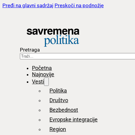
Pređi na glavni sadržaj
Preskoči na podnožje
Pretraga
Početna
Najnovije
Vesti
Politika
Društvo
Bezbednost
Evropske integracije
Region