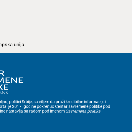
opska unija
noj politici Srbije, sa ciljem da pruži kredibilne informacije i
rtal je 2017. godine pokrenuo Centar savremene politike pod
dine nastavlja sa radom pod imenom
Savremena politika
.