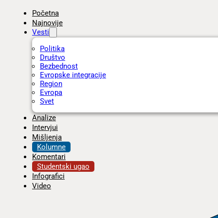
Početna
Najnovije
Vesti
Politika
Društvo
Bezbednost
Evropske integracije
Region
Evropa
Svet
Analize
Intervjui
Mišljenja
Kolumne
Komentari
Studentski ugao
Infografici
Video