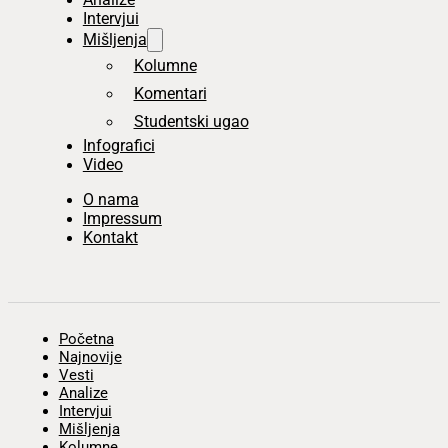
Intervjui
Mišljenja
Kolumne
Komentari
Studentski ugao
Infografici
Video
O nama
Impressum
Kontakt
Početna
Najnovije
Vesti
Analize
Intervjui
Mišljenja
Kolumne