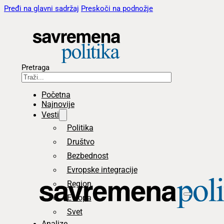
Pređi na glavni sadržaj
Preskoči na podnožje
Pretraga
Početna
Najnovije
Vesti
Politika
Društvo
Bezbednost
Evropske integracije
Region
Evropa
Svet
Analize