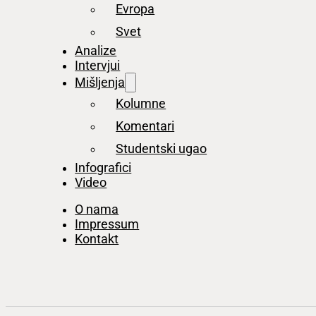
Evropa
Svet
Analize
Intervjui
Mišljenja
Kolumne
Komentari
Studentski ugao
Infografici
Video
O nama
Impressum
Kontakt