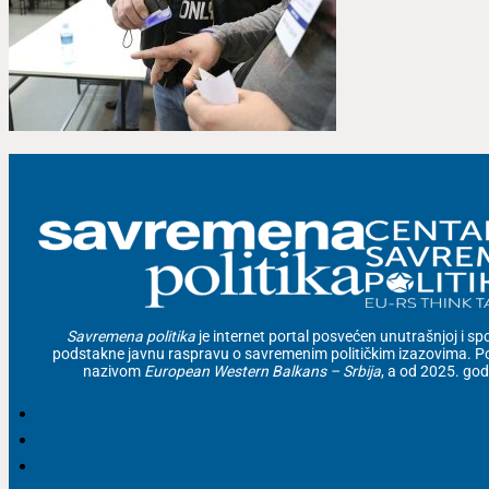
Savremena politika
je internet portal posvećen unutrašnjoj i spolj
podstakne javnu raspravu o savremenim političkim izazovima. Po
nazivom
European Western Balkans – Srbija
, a od 2025. go