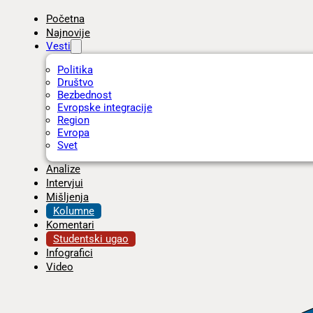
Početna
Najnovije
Vesti
Politika
Društvo
Bezbednost
Evropske integracije
Region
Evropa
Svet
Analize
Intervjui
Mišljenja
Kolumne
Komentari
Studentski ugao
Infografici
Video