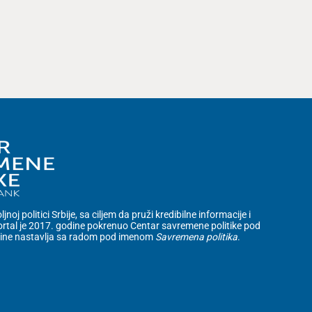
noj politici Srbije, sa ciljem da pruži kredibilne informacije i
rtal je 2017. godine pokrenuo Centar savremene politike pod
dine nastavlja sa radom pod imenom
Savremena politika
.