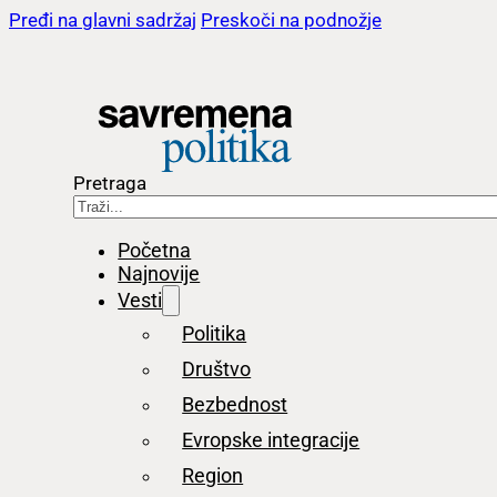
Pređi na glavni sadržaj
Preskoči na podnožje
Pretraga
Početna
Najnovije
Vesti
Politika
Društvo
Bezbednost
Evropske integracije
Region