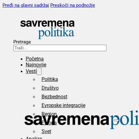
Pređi na glavni sadržaj
Preskoči na podnožje
Pretraga
Početna
Najnovije
Vesti
Politika
Društvo
Bezbednost
Evropske integracije
Region
Evropa
Svet
Analize