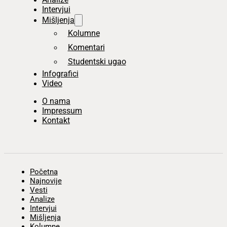
Intervjui
Mišljenja
Kolumne
Komentari
Studentski ugao
Infografici
Video
O nama
Impressum
Kontakt
Početna
Najnovije
Vesti
Analize
Intervjui
Mišljenja
Kolumne