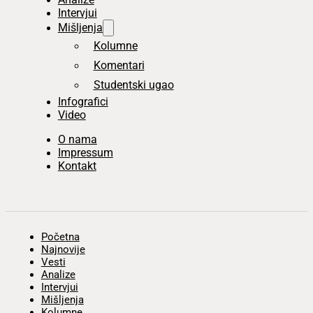
Intervjui
Mišljenja
Kolumne
Komentari
Studentski ugao
Infografici
Video
O nama
Impressum
Kontakt
Početna
Najnovije
Vesti
Analize
Intervjui
Mišljenja
Kolumne