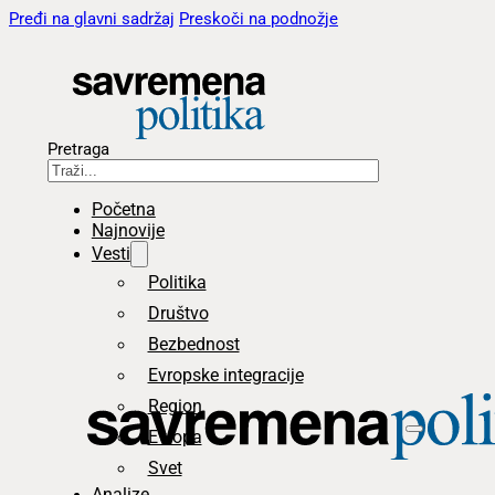
Pređi na glavni sadržaj
Preskoči na podnožje
Pretraga
Početna
Najnovije
Vesti
Politika
Društvo
Bezbednost
Evropske integracije
Region
Evropa
Svet
Analize