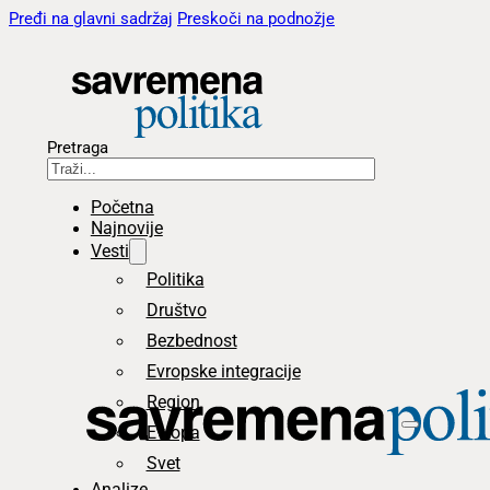
Pređi na glavni sadržaj
Preskoči na podnožje
Pretraga
Početna
Najnovije
Vesti
Politika
Društvo
Bezbednost
Evropske integracije
Region
Evropa
Svet
Analize