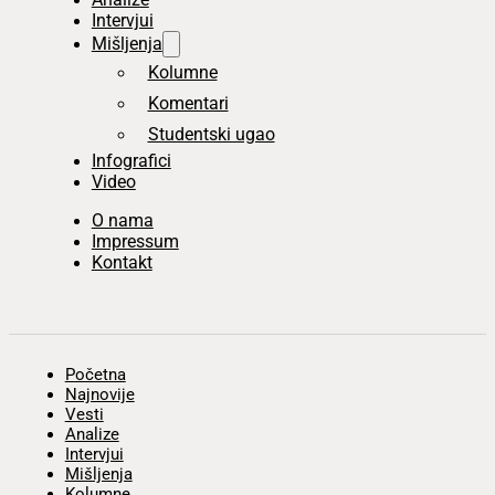
Intervjui
Mišljenja
Kolumne
Komentari
Studentski ugao
Infografici
Video
O nama
Impressum
Kontakt
Početna
Najnovije
Vesti
Analize
Intervjui
Mišljenja
Kolumne