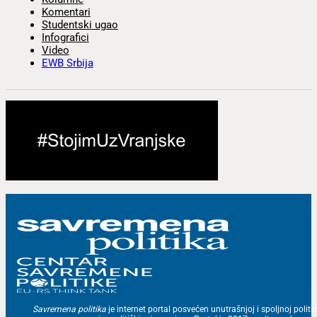
Komentari
Studentski ugao
Infografici
Video
EWB Srbija
Savremena politika
je internet portal posvećen unutrašnjoj i spoljnoj politic