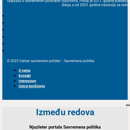
raspravu o savremenim političkim izazovima. Portal je 2017. godine pokrenu
Srbija
, a od 2025. godine nastavlja sa ra
© 2025 Centar savremene politike – Savremena politika
O nama
Kontakt
Impressum
Uslovi korišćenja
Između redova
Njuzleter portala Savremena politika