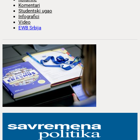
Komentari
Studentski ugao
Infografici
Video
EWB Srbija