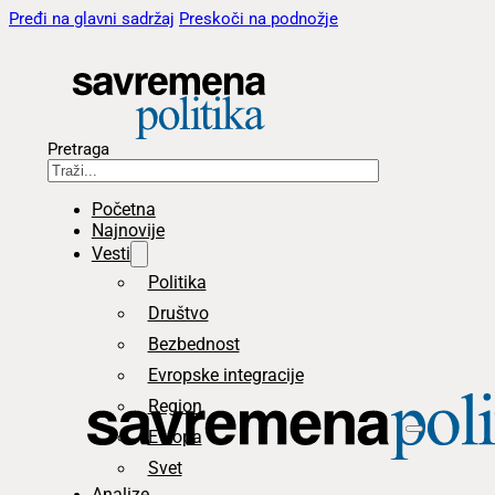
Pređi na glavni sadržaj
Preskoči na podnožje
Pretraga
Početna
Najnovije
Vesti
Politika
Društvo
Bezbednost
Evropske integracije
Region
Evropa
Svet
Analize