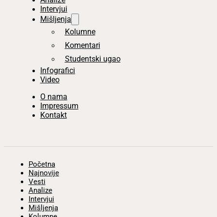
Intervjui
Mišljenja
Kolumne
Komentari
Studentski ugao
Infografici
Video
O nama
Impressum
Kontakt
Početna
Najnovije
Vesti
Analize
Intervjui
Mišljenja
Kolumne