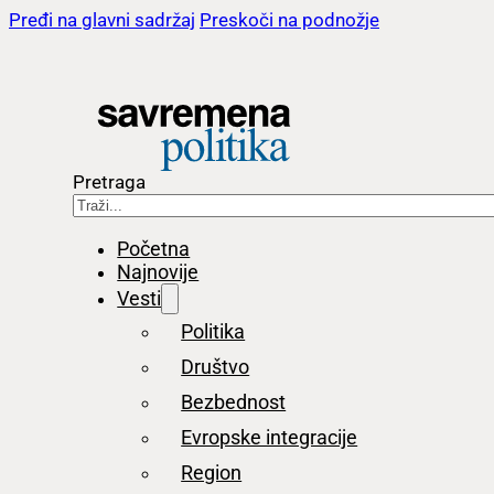
Pređi na glavni sadržaj
Preskoči na podnožje
Pretraga
Početna
Najnovije
Vesti
Politika
Društvo
Bezbednost
Evropske integracije
Region