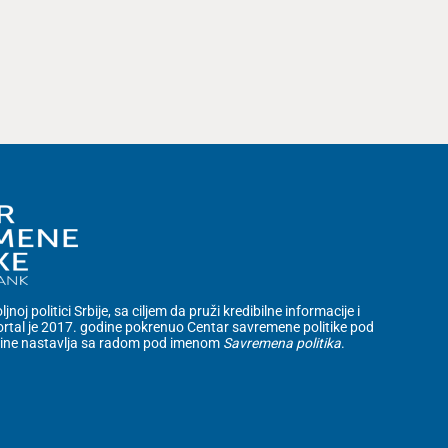
noj politici Srbije, sa ciljem da pruži kredibilne informacije i
rtal je 2017. godine pokrenuo Centar savremene politike pod
dine nastavlja sa radom pod imenom
Savremena politika
.