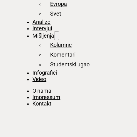
Evropa
Svet
Analize
Intervjui
Mišljenja
Kolumne
Komentari
Studentski ugao
Infografici
Video
O nama
Impressum
Kontakt