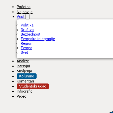
Početna
Najnovije
Vesti
Politika
Društvo
Bezbednost
Evropske integracije
Region
Evropa
Svet
Analize
Intervjui
Mišljenja
Kolumne
Komentari
Studentski ugao
Infografici
Video