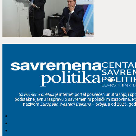
Savremena politika
je internet portal posvećen unutrašnjoj i spolj
podstakne javnu raspravu o savremenim političkim izazovima. Po
nazivom
European Western Balkans – Srbija
, a od 2025. go