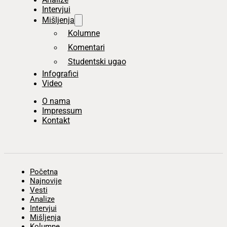
Intervjui
Mišljenja
Kolumne
Komentari
Studentski ugao
Infografici
Video
O nama
Impressum
Kontakt
Početna
Najnovije
Vesti
Analize
Intervjui
Mišljenja
Kolumne