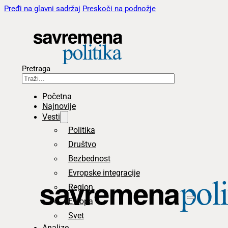
Pređi na glavni sadržaj
Preskoči na podnožje
Pretraga
Početna
Najnovije
Vesti
Politika
Društvo
Bezbednost
Evropske integracije
Region
Evropa
Svet
Analize