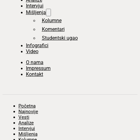
Intervjui
Mišljenja
Kolumne
Komentari
Studentski ugao
Infografici
Video
O nama
Impressum
Kontakt
Početna
Najnovije
Vesti
Analize
Intervjui
Mišljenja
Kolumne