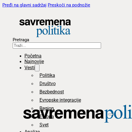
Pređi na glavni sadržaj
Preskoči na podnožje
Pretraga
Početna
Najnovije
Vesti
Politika
Društvo
Bezbednost
Evropske integracije
Region
Evropa
Svet
Analize