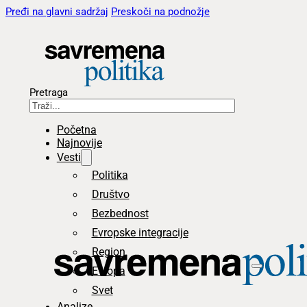
Pređi na glavni sadržaj
Preskoči na podnožje
Pretraga
Početna
Najnovije
Vesti
Politika
Društvo
Bezbednost
Evropske integracije
Region
Evropa
Svet
Analize