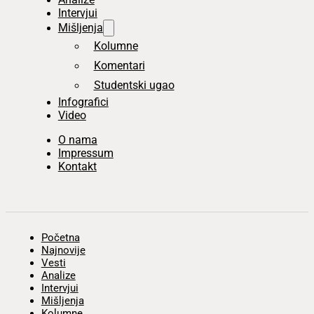
Intervjui
Mišljenja
Kolumne
Komentari
Studentski ugao
Infografici
Video
O nama
Impressum
Kontakt
Početna
Najnovije
Vesti
Analize
Intervjui
Mišljenja
Kolumne