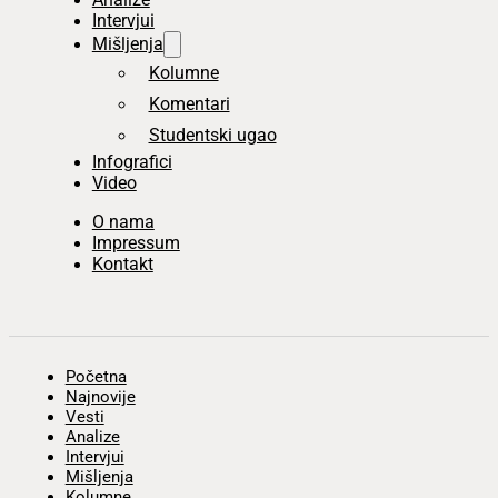
Intervjui
Mišljenja
Kolumne
Komentari
Studentski ugao
Infografici
Video
O nama
Impressum
Kontakt
Početna
Najnovije
Vesti
Analize
Intervjui
Mišljenja
Kolumne