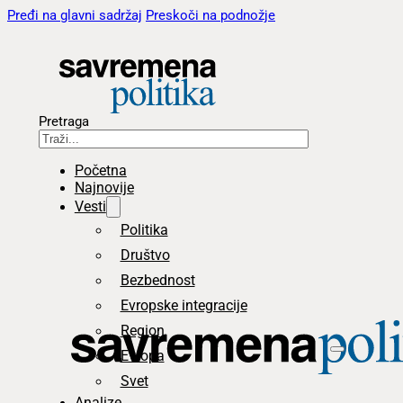
Pređi na glavni sadržaj
Preskoči na podnožje
Pretraga
Početna
Najnovije
Vesti
Politika
Društvo
Bezbednost
Evropske integracije
Region
Evropa
Svet
Analize