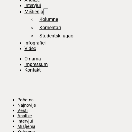
Intervjui
Mišljenja
Kolumne
Komentari
Studentski ugao
Infografici
Video
O nama
Impressum
Kontakt
Početna
Najnovije
Vesti
Analize
Intervjui
Mišljenja
Kolumne