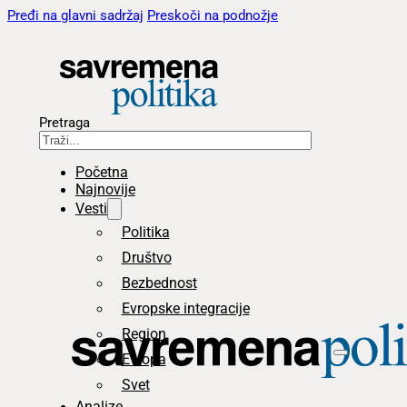
Pređi na glavni sadržaj
Preskoči na podnožje
Pretraga
Početna
Najnovije
Vesti
Politika
Društvo
Bezbednost
Evropske integracije
Region
Evropa
Svet
Analize