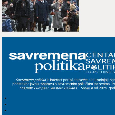
Savremena politika
je internet portal posvećen unutrašnjoj i spolj
podstakne javnu raspravu o savremenim političkim izazovima. Po
nazivom
European Western Balkans – Srbija
, a od 2025. go