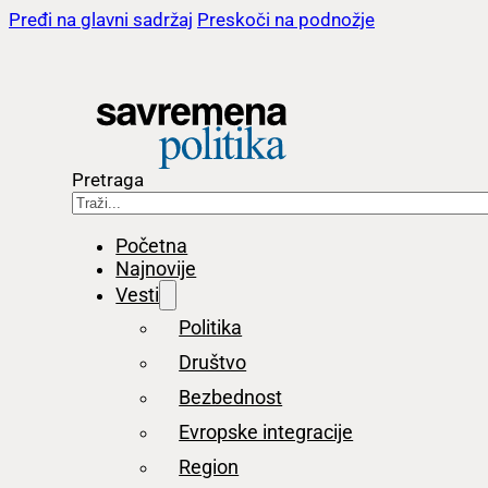
Pređi na glavni sadržaj
Preskoči na podnožje
Pretraga
Početna
Najnovije
Vesti
Politika
Društvo
Bezbednost
Evropske integracije
Region