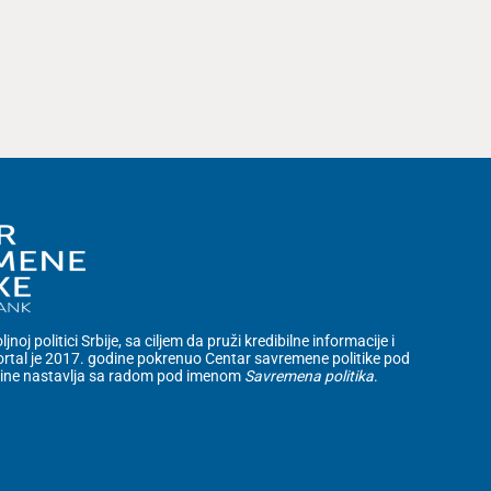
noj politici Srbije, sa ciljem da pruži kredibilne informacije i
rtal je 2017. godine pokrenuo Centar savremene politike pod
dine nastavlja sa radom pod imenom
Savremena politika
.