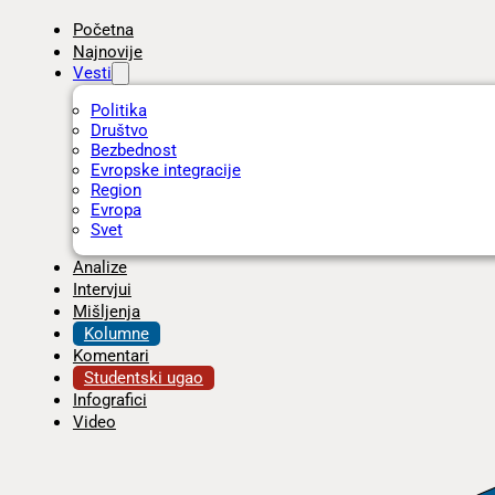
Početna
Najnovije
Vesti
Politika
Društvo
Bezbednost
Evropske integracije
Region
Evropa
Svet
Analize
Intervjui
Mišljenja
Kolumne
Komentari
Studentski ugao
Infografici
Video