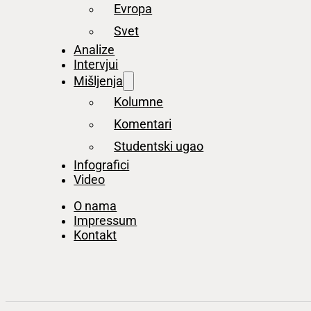
Evropa
Svet
Analize
Intervjui
Mišljenja
Kolumne
Komentari
Studentski ugao
Infografici
Video
O nama
Impressum
Kontakt