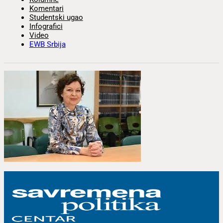
Komentari
Studentski ugao
Infografici
Video
EWB Srbija