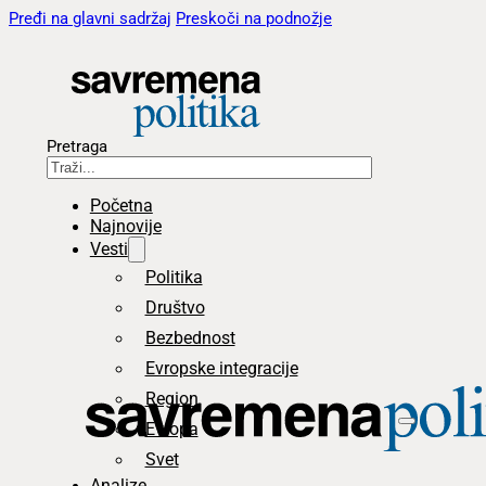
Pređi na glavni sadržaj
Preskoči na podnožje
Pretraga
Početna
Najnovije
Vesti
Politika
Društvo
Bezbednost
Evropske integracije
Region
Evropa
Svet
Analize