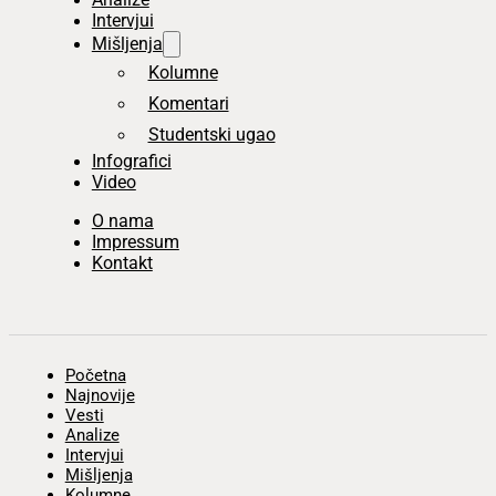
Intervjui
Mišljenja
Kolumne
Komentari
Studentski ugao
Infografici
Video
O nama
Impressum
Kontakt
Početna
Najnovije
Vesti
Analize
Intervjui
Mišljenja
Kolumne