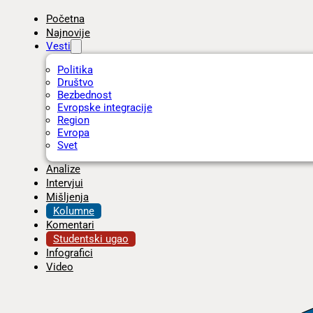
Početna
Najnovije
Vesti
Politika
Društvo
Bezbednost
Evropske integracije
Region
Evropa
Svet
Analize
Intervjui
Mišljenja
Kolumne
Komentari
Studentski ugao
Infografici
Video