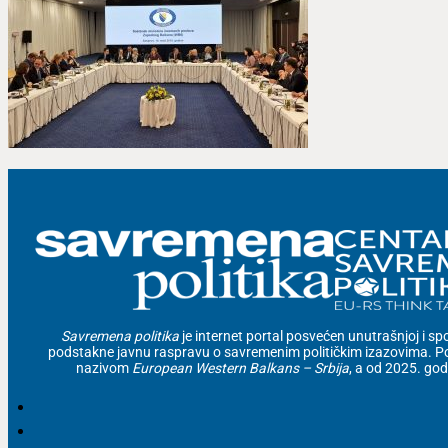
Savremena politika
je internet portal posvećen unutrašnjoj i spolj
podstakne javnu raspravu o savremenim političkim izazovima. Po
nazivom
European Western Balkans – Srbija
, a od 2025. go