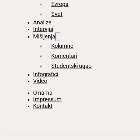
Evropa
Svet
Analize
Intervjui
Mišljenja
Kolumne
Komentari
Studentski ugao
Infografici
Video
O nama
Impressum
Kontakt