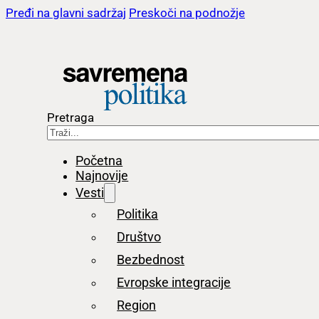
Pređi na glavni sadržaj
Preskoči na podnožje
Pretraga
Početna
Najnovije
Vesti
Politika
Društvo
Bezbednost
Evropske integracije
Region