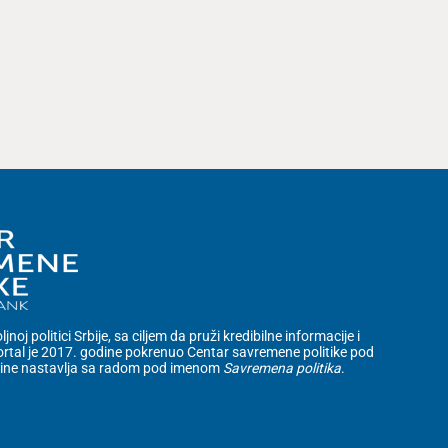
noj politici Srbije, sa ciljem da pruži kredibilne informacije i
rtal je 2017. godine pokrenuo Centar savremene politike pod
dine nastavlja sa radom pod imenom
Savremena politika
.