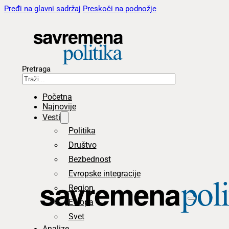
Pređi na glavni sadržaj
Preskoči na podnožje
Pretraga
Početna
Najnovije
Vesti
Politika
Društvo
Bezbednost
Evropske integracije
Region
Evropa
Svet
Analize