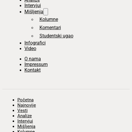
Intervjui
Mišljenja
Kolumne
Komentari
Studentski ugao
Infografici
Video
O nama
Impressum
Kontakt
Početna
Najnovije
Vesti
Analize
Intervjui
Mišljenja
Kolumne