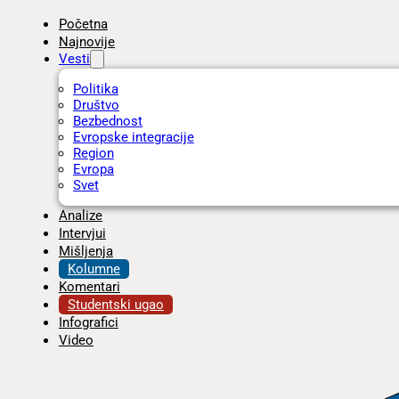
Početna
Najnovije
Vesti
Politika
Društvo
Bezbednost
Evropske integracije
Region
Evropa
Svet
Analize
Intervjui
Mišljenja
Kolumne
Komentari
Studentski ugao
Infografici
Video