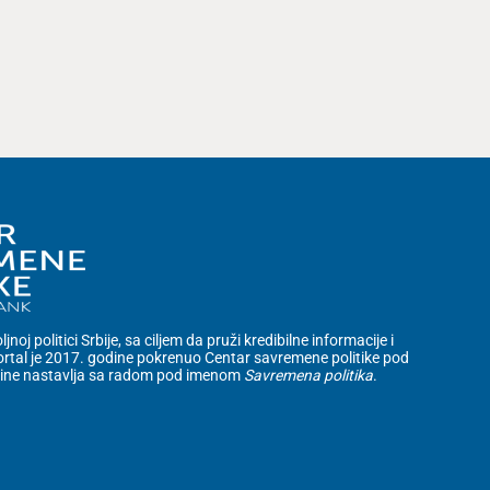
noj politici Srbije, sa ciljem da pruži kredibilne informacije i
rtal je 2017. godine pokrenuo Centar savremene politike pod
dine nastavlja sa radom pod imenom
Savremena politika
.