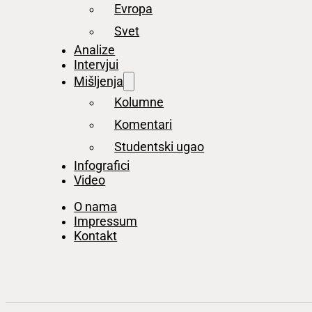
Evropa
Svet
Analize
Intervjui
Mišljenja
Kolumne
Komentari
Studentski ugao
Infografici
Video
O nama
Impressum
Kontakt