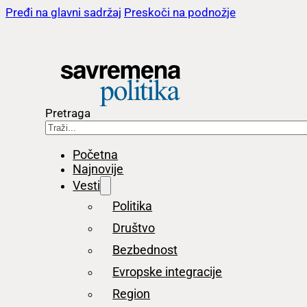
Pređi na glavni sadržaj
Preskoči na podnožje
Pretraga
Početna
Najnovije
Vesti
Politika
Društvo
Bezbednost
Evropske integracije
Region