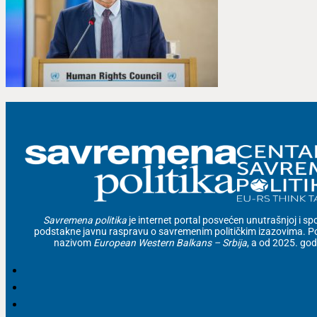
Savremena politika
je internet portal posvećen unutrašnjoj i spolj
podstakne javnu raspravu o savremenim političkim izazovima. Po
nazivom
European Western Balkans – Srbija
, a od 2025. go