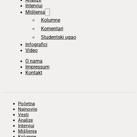
Intervjui
Mišljenja
Kolumne
Komentari
Studentski ugao
Infografici
Video
O nama
Impressum
Kontakt
Početna
Najnovije
Vesti
Analize
Intervjui
Mišljenja
Kolumne