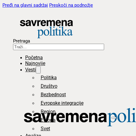
Pređi na glavni sadržaj
Preskoči na podnožje
Pretraga
Početna
Najnovije
Vesti
Politika
Društvo
Bezbednost
Evropske integracije
Region
Evropa
Svet
Analize