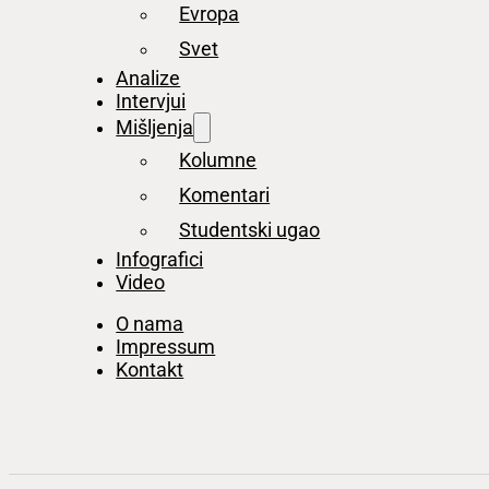
Evropa
Svet
Analize
Intervjui
Mišljenja
Kolumne
Komentari
Studentski ugao
Infografici
Video
O nama
Impressum
Kontakt