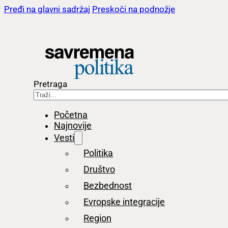
Pređi na glavni sadržaj
Preskoči na podnožje
Pretraga
Početna
Najnovije
Vesti
Politika
Društvo
Bezbednost
Evropske integracije
Region