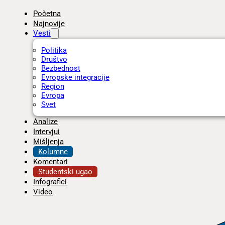
Početna
Najnovije
Vesti
Politika
Društvo
Bezbednost
Evropske integracije
Region
Evropa
Svet
Analize
Intervjui
Mišljenja
Kolumne
Komentari
Studentski ugao
Infografici
Video