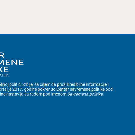
noj politici Srbije, sa ciljem da pruži kredibilne informacije i
rtal je 2017. godine pokrenuo Centar savremene politike pod
dine nastavlja sa radom pod imenom
Savremena politika
.