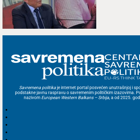
Savremena politika
je internet portal posvećen unutrašnjoj i spolj
podstakne javnu raspravu o savremenim političkim izazovima. Po
nazivom
European Western Balkans – Srbija
, a od 2025. go