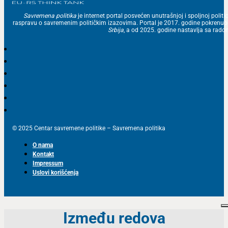
Savremena politika
je internet portal posvećen unutrašnjoj i spoljnoj politic
raspravu o savremenim političkim izazovima. Portal je 2017. godine pokrenu
Srbija
, a od 2025. godine nastavlja sa ra
© 2025 Centar savremene politike – Savremena politika
O nama
Kontakt
Impressum
Uslovi korišćenja
Između redova