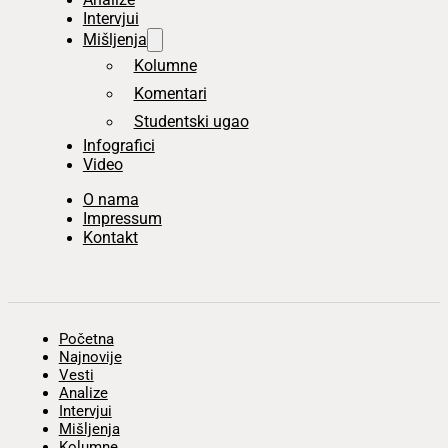
Intervjui
Mišljenja
Kolumne
Komentari
Studentski ugao
Infografici
Video
O nama
Impressum
Kontakt
Početna
Najnovije
Vesti
Analize
Intervjui
Mišljenja
Kolumne