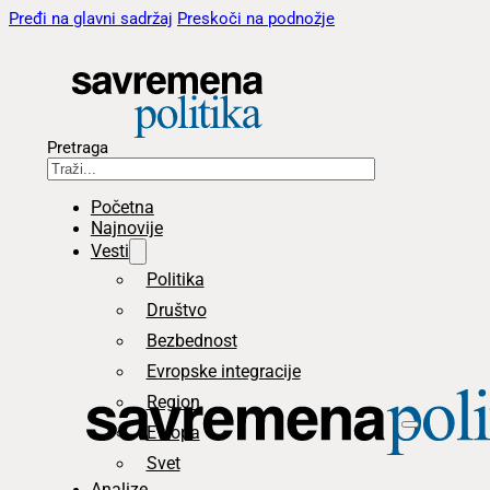
Pređi na glavni sadržaj
Preskoči na podnožje
Pretraga
Početna
Najnovije
Vesti
Politika
Društvo
Bezbednost
Evropske integracije
Region
Evropa
Svet
Analize