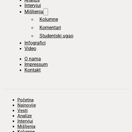
Intervjui
Mišljenja
Kolumne
Komentari
Studentski ugao
Infografici
Video
O nama
Impressum
Kontakt
Početna
Najnovije
Vesti
Analize
Intervjui
Mišljenja
Kolumne