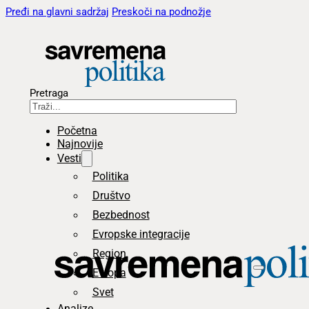
Pređi na glavni sadržaj
Preskoči na podnožje
Pretraga
Početna
Najnovije
Vesti
Politika
Društvo
Bezbednost
Evropske integracije
Region
Evropa
Svet
Analize