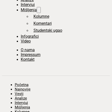
Intervjui
Mišljenja
Kolumne
Komentari
Studentski ugao
Infografici
Video
O nama
Impressum
Kontakt
Početna
Najnovije
Vesti
Analize
Intervjui
Mišljenja
Kolumne