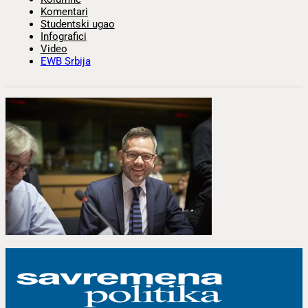
Komentari
Studentski ugao
Infografici
Video
EWB Srbija