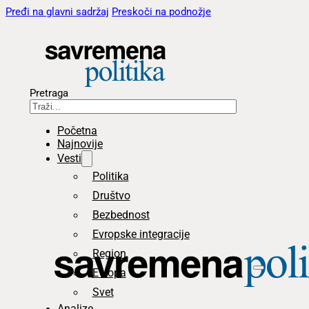
Pređi na glavni sadržaj
Preskoči na podnožje
Pretraga
Početna
Najnovije
Vesti
Politika
Društvo
Bezbednost
Evropske integracije
Region
Evropa
Svet
Analize