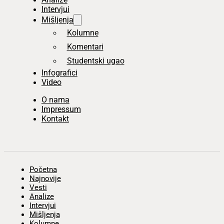
Intervjui
Mišljenja
Kolumne
Komentari
Studentski ugao
Infografici
Video
O nama
Impressum
Kontakt
Početna
Najnovije
Vesti
Analize
Intervjui
Mišljenja
Kolumne