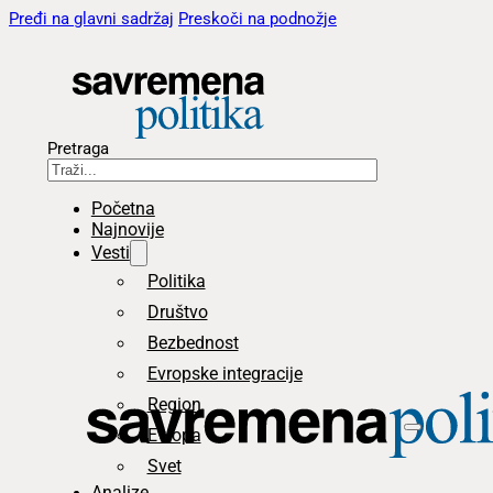
Pređi na glavni sadržaj
Preskoči na podnožje
Pretraga
Početna
Najnovije
Vesti
Politika
Društvo
Bezbednost
Evropske integracije
Region
Evropa
Svet
Analize