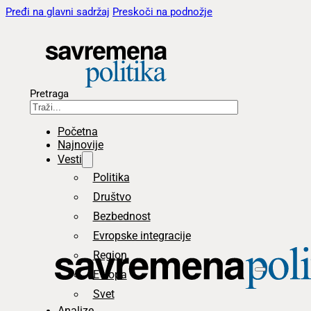
Pređi na glavni sadržaj
Preskoči na podnožje
Pretraga
Početna
Najnovije
Vesti
Politika
Društvo
Bezbednost
Evropske integracije
Region
Evropa
Svet
Analize