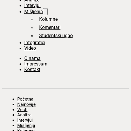
Intervjui
Mišljenja
Kolumne
Komentari
Studentski ugao
Infografici
Video
O nama
Impressum
Kontakt
Početna
Najnovije
Vesti
Analize
Intervjui
Mišljenja
Kolumne