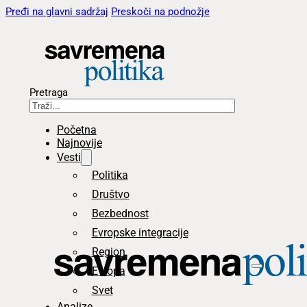
Pređi na glavni sadržaj
Preskoči na podnožje
Pretraga
Početna
Najnovije
Vesti
Politika
Društvo
Bezbednost
Evropske integracije
Region
Evropa
Svet
Analize