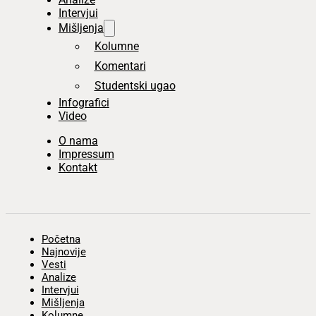
Intervjui
Mišljenja
Kolumne
Komentari
Studentski ugao
Infografici
Video
O nama
Impressum
Kontakt
Početna
Najnovije
Vesti
Analize
Intervjui
Mišljenja
Kolumne