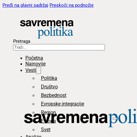
Pređi na glavni sadržaj
Preskoči na podnožje
Pretraga
Početna
Najnovije
Vesti
Politika
Društvo
Bezbednost
Evropske integracije
Region
Evropa
Svet
Analize