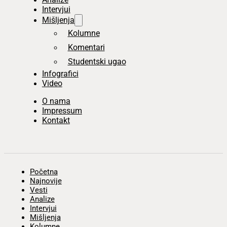
Intervjui
Mišljenja
Kolumne
Komentari
Studentski ugao
Infografici
Video
O nama
Impressum
Kontakt
Početna
Najnovije
Vesti
Analize
Intervjui
Mišljenja
Kolumne