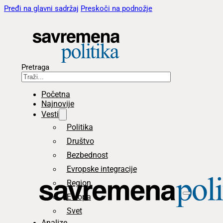
Pređi na glavni sadržaj
Preskoči na podnožje
Pretraga
Početna
Najnovije
Vesti
Politika
Društvo
Bezbednost
Evropske integracije
Region
Evropa
Svet
Analize