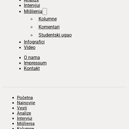
Intervjui
Mišljenja
Kolumne
Komentari
Studentski ugao
Infografici
Video
O nama
Impressum
Kontakt
Početna
Najnovije
Vesti
Analize
Intervjui
Mišljenja
Kolumne