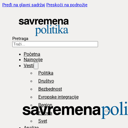
Pređi na glavni sadržaj
Preskoči na podnožje
Pretraga
Početna
Najnovije
Vesti
Politika
Društvo
Bezbednost
Evropske integracije
Region
Evropa
Svet
Analize