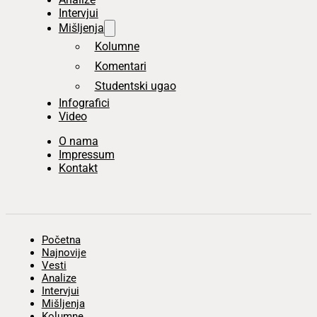
Intervjui
Mišljenja
Kolumne
Komentari
Studentski ugao
Infografici
Video
O nama
Impressum
Kontakt
Početna
Najnovije
Vesti
Analize
Intervjui
Mišljenja
Kolumne