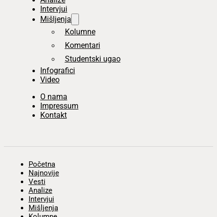
Intervjui
Mišljenja
Kolumne
Komentari
Studentski ugao
Infografici
Video
O nama
Impressum
Kontakt
Početna
Najnovije
Vesti
Analize
Intervjui
Mišljenja
Kolumne