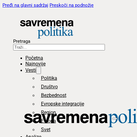
Pređi na glavni sadržaj
Preskoči na podnožje
Pretraga
Početna
Najnovije
Vesti
Politika
Društvo
Bezbednost
Evropske integracije
Region
Evropa
Svet
Analize