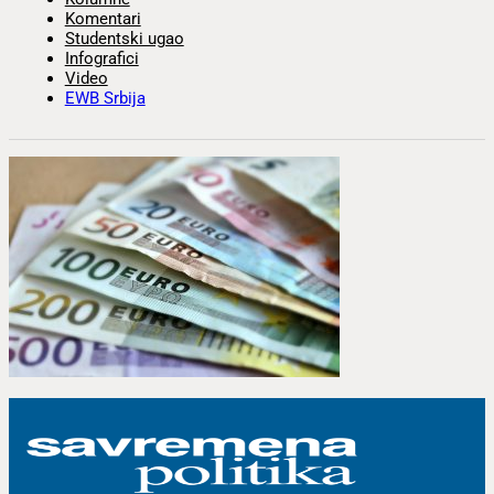
Komentari
Studentski ugao
Infografici
Video
EWB Srbija