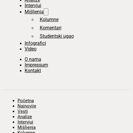
Intervjui
Mišljenja
Kolumne
Komentari
Studentski ugao
Infografici
Video
O nama
Impressum
Kontakt
Početna
Najnovije
Vesti
Analize
Intervjui
Mišljenja
Kolumne