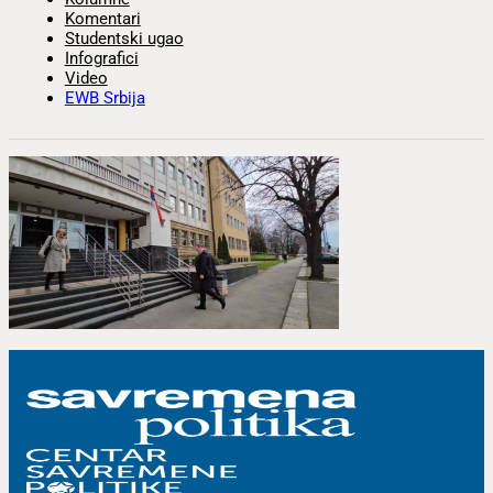
Komentari
Studentski ugao
Infografici
Video
EWB Srbija