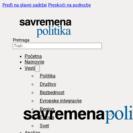
Pređi na glavni sadržaj
Preskoči na podnožje
Pretraga
Početna
Najnovije
Vesti
Politika
Društvo
Bezbednost
Evropske integracije
Region
Evropa
Svet
Analize