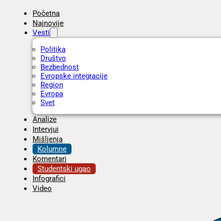
Početna
Najnovije
Vesti
Politika
Društvo
Bezbednost
Evropske integracije
Region
Evropa
Svet
Analize
Intervjui
Mišljenja
Kolumne
Komentari
Studentski ugao
Infografici
Video