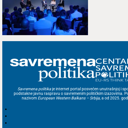
Savremena politika
je internet portal posvećen unutrašnjoj i spolj
podstakne javnu raspravu o savremenim političkim izazovima. Po
nazivom
European Western Balkans – Srbija
, a od 2025. go