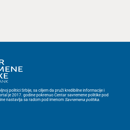
noj politici Srbije, sa ciljem da pruži kredibilne informacije i
rtal je 2017. godine pokrenuo Centar savremene politike pod
dine nastavlja sa radom pod imenom
Savremena politika
.