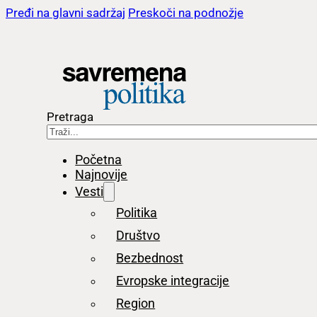
Pređi na glavni sadržaj
Preskoči na podnožje
Pretraga
Početna
Najnovije
Vesti
Politika
Društvo
Bezbednost
Evropske integracije
Region