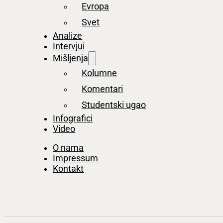
Evropa
Svet
Analize
Intervjui
Mišljenja
Kolumne
Komentari
Studentski ugao
Infografici
Video
O nama
Impressum
Kontakt