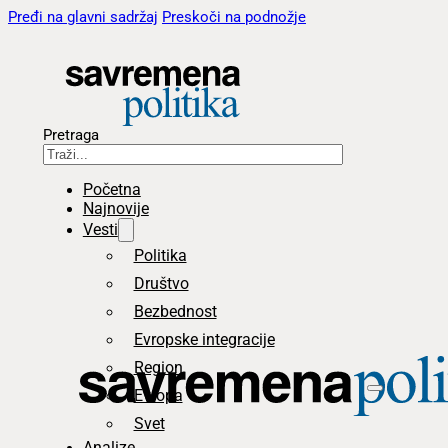
Pređi na glavni sadržaj
Preskoči na podnožje
Pretraga
Početna
Najnovije
Vesti
Politika
Društvo
Bezbednost
Evropske integracije
Region
Evropa
Svet
Analize