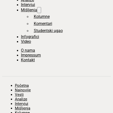
Intervjui
Mišljenja
Kolumne
Komentari
Studentski ugao
Infografici
Video
O nama
Impressum
Kontakt
Početna
Najnovije
Vesti
Analize
Intervjui
Mišljenja
Kolumne