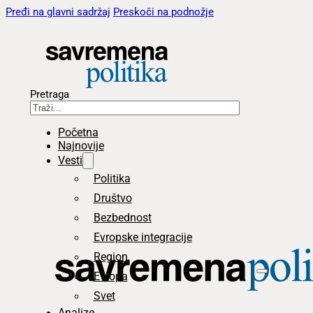
Pređi na glavni sadržaj
Preskoči na podnožje
Pretraga
Početna
Najnovije
Vesti
Politika
Društvo
Bezbednost
Evropske integracije
Region
Evropa
Svet
Analize