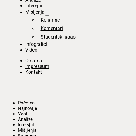
Intervjui
Mišljenja
Kolumne
Komentari
Studentski ugao
Infografici
Video
O nama
Impressum
Kontakt
Početna
Najnovije
Vesti
Analize
Intervjui
Mišljenja
Kolumne