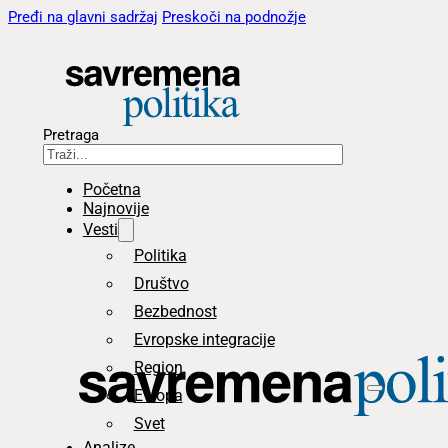
Pređi na glavni sadržaj
Preskoči na podnožje
Pretraga
Početna
Najnovije
Vesti
Politika
Društvo
Bezbednost
Evropske integracije
Region
Evropa
Svet
Analize