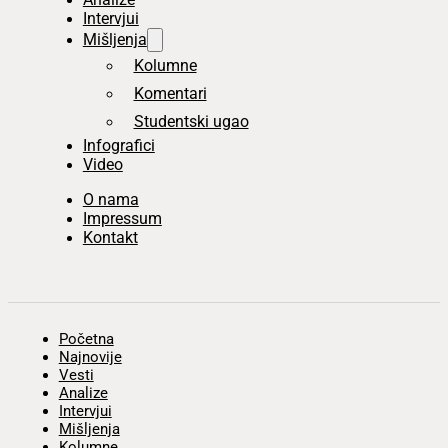
Intervjui
Mišljenja
Kolumne
Komentari
Studentski ugao
Infografici
Video
O nama
Impressum
Kontakt
Početna
Najnovije
Vesti
Analize
Intervjui
Mišljenja
Kolumne