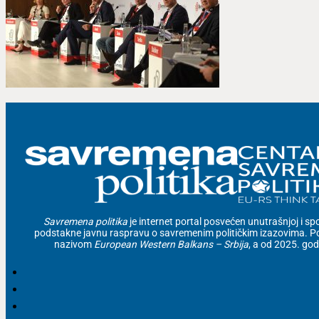
Savremena politika
je internet portal posvećen unutrašnjoj i spolj
podstakne javnu raspravu o savremenim političkim izazovima. Po
nazivom
European Western Balkans – Srbija
, a od 2025. go