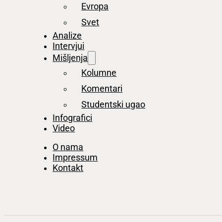
Evropa
Svet
Analize
Intervjui
Mišljenja
Kolumne
Komentari
Studentski ugao
Infografici
Video
O nama
Impressum
Kontakt