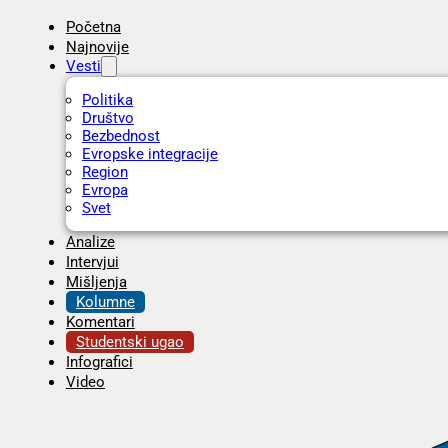
Početna
Najnovije
Vesti
Politika
Društvo
Bezbednost
Evropske integracije
Region
Evropa
Svet
Analize
Intervjui
Mišljenja
Kolumne
Komentari
Studentski ugao
Infografici
Video