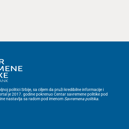
noj politici Srbije, sa ciljem da pruži kredibilne informacije i
rtal je 2017. godine pokrenuo Centar savremene politike pod
dine nastavlja sa radom pod imenom
Savremena politika
.