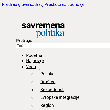
Pređi na glavni sadržaj
Preskoči na podnožje
Pretraga
Početna
Najnovije
Vesti
Politika
Društvo
Bezbednost
Evropske integracije
Region