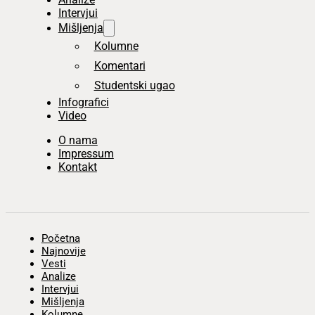
Intervjui
Mišljenja
Kolumne
Komentari
Studentski ugao
Infografici
Video
O nama
Impressum
Kontakt
Početna
Najnovije
Vesti
Analize
Intervjui
Mišljenja
Kolumne