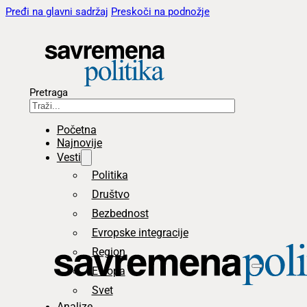
Pređi na glavni sadržaj
Preskoči na podnožje
Pretraga
Početna
Najnovije
Vesti
Politika
Društvo
Bezbednost
Evropske integracije
Region
Evropa
Svet
Analize