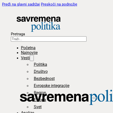
Pređi na glavni sadržaj
Preskoči na podnožje
Pretraga
Početna
Najnovije
Vesti
Politika
Društvo
Bezbednost
Evropske integracije
Region
Evropa
Svet
Analize