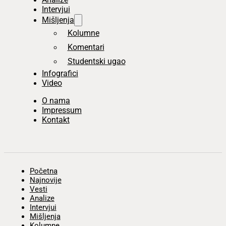
Intervjui
Mišljenja
Kolumne
Komentari
Studentski ugao
Infografici
Video
O nama
Impressum
Kontakt
Početna
Najnovije
Vesti
Analize
Intervjui
Mišljenja
Kolumne