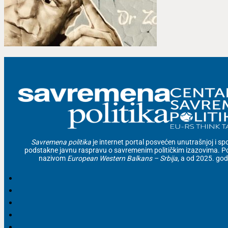
Savremena politika
je internet portal posvećen unutrašnjoj i spolj
podstakne javnu raspravu o savremenim političkim izazovima. Po
nazivom
European Western Balkans – Srbija
, a od 2025. go