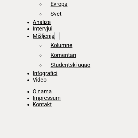
Evropa
Svet
Analize
Intervjui
Mišljenja
Kolumne
Komentari
Studentski ugao
Infografici
Video
O nama
Impressum
Kontakt