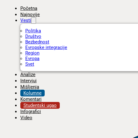
Početna
Najnovije
Vesti
Politika
Društvo
Bezbednost
Evropske integracije
Region
Evropa
Svet
Analize
Intervjui
Mišljenja
Kolumne
Komentari
Studentski ugao
Infografici
Video