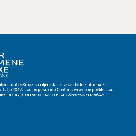
noj politici Srbije, sa ciljem da pruži kredibilne informacije i
rtal je 2017. godine pokrenuo Centar savremene politike pod
dine nastavlja sa radom pod imenom
Savremena politika
.