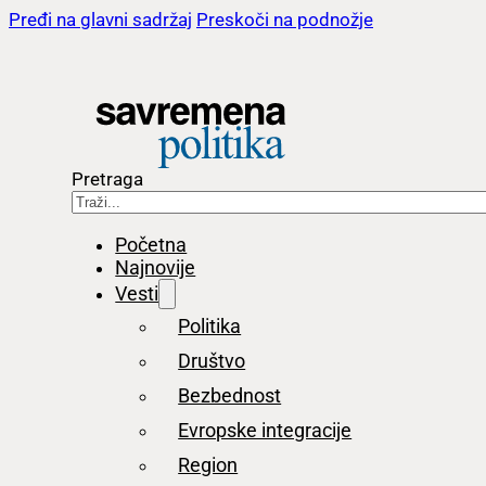
Pređi na glavni sadržaj
Preskoči na podnožje
Pretraga
Početna
Najnovije
Vesti
Politika
Društvo
Bezbednost
Evropske integracije
Region