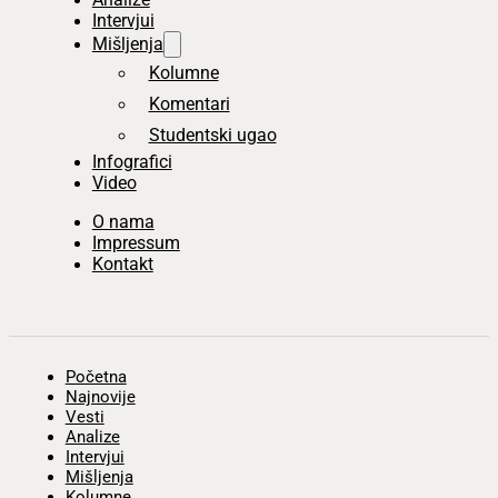
Intervjui
Mišljenja
Kolumne
Komentari
Studentski ugao
Infografici
Video
O nama
Impressum
Kontakt
Početna
Najnovije
Vesti
Analize
Intervjui
Mišljenja
Kolumne