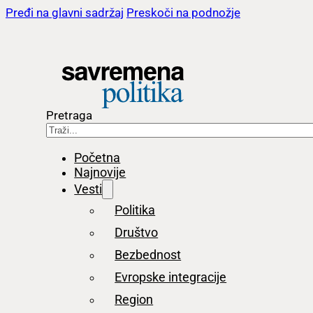
Pređi na glavni sadržaj
Preskoči na podnožje
Pretraga
Početna
Najnovije
Vesti
Politika
Društvo
Bezbednost
Evropske integracije
Region