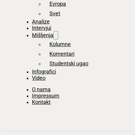
Evropa
Svet
Analize
Intervjui
Mišljenja
Kolumne
Komentari
Studentski ugao
Infografici
Video
O nama
Impressum
Kontakt