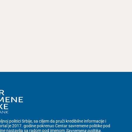
noj politici Srbije, sa ciljem da pruži kredibilne informacije i
rtal je 2017. godine pokrenuo Centar savremene politike pod
dine nastavlja sa radom pod imenom
Savremena politika
.