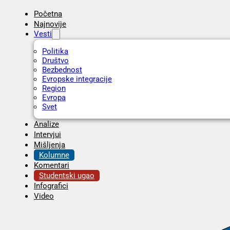
Početna
Najnovije
Vesti
Politika
Društvo
Bezbednost
Evropske integracije
Region
Evropa
Svet
Analize
Intervjui
Mišljenja
Kolumne
Komentari
Studentski ugao
Infografici
Video