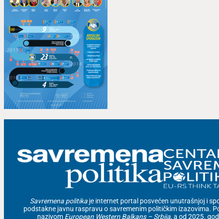
Savremena politika
je internet portal posvećen unutrašnjoj i spolj
podstakne javnu raspravu o savremenim političkim izazovima. Po
nazivom
European Western Balkans – Srbija
, a od 2025. go