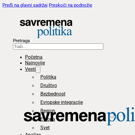
Pređi na glavni sadržaj
Preskoči na podnožje
Pretraga
Početna
Najnovije
Vesti
Politika
Društvo
Bezbednost
Evropske integracije
Region
Evropa
Svet
Analize