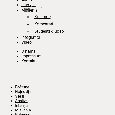
Intervjui
Mišljenja
Kolumne
Komentari
Studentski ugao
Infografici
Video
O nama
Impressum
Kontakt
Početna
Najnovije
Vesti
Analize
Intervjui
Mišljenja
Kolumne